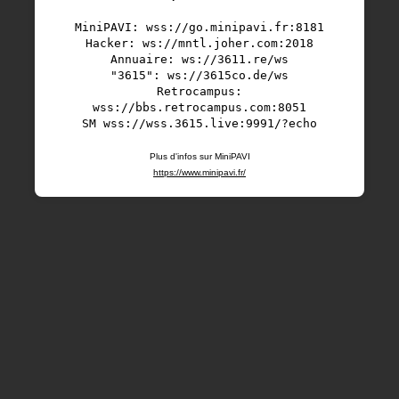
MiniPAVI:
wss://go.minipavi.fr:8181
Hacker:
ws://mntl.joher.com:2018
Annuaire:
ws://3611.re/ws
"3615":
ws://3615co.de/ws
Retrocampus:
wss://bbs.retrocampus.com:8051
SM
wss://wss.3615.live:9991/?echo
Plus d'infos sur MiniPAVI
https://www.minipavi.fr/