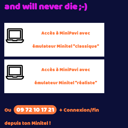
and will never die ;-)
Accès à MiniPavi avec
émulateur Minitel "classique"
Accès à MiniPavi avec
émulateur Minitel "réaliste"
09 72 10 17 21
Ou
+ Connexion/fin
depuis ton Minitel !